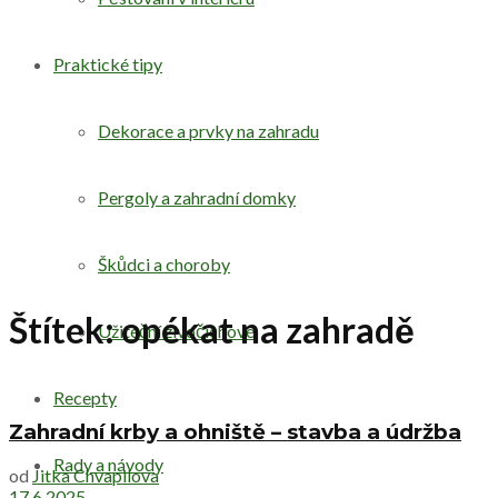
Praktické tipy
Dekorace a prvky na zahradu
Pergoly a zahradní domky
Škůdci a choroby
Štítek:
opékat na zahradě
Užiteční živočichové
Recepty
Zahradní krby a ohniště – stavba a údržba
Rady a návody
od
Jitka Chvapilova
17.6.2025