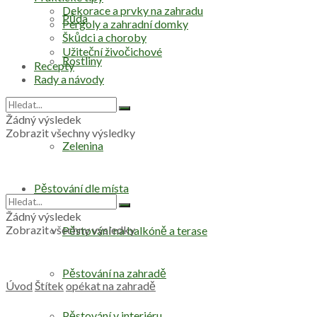
Dekorace a prvky na zahradu
Půda
Pergoly a zahradní domky
Škůdci a choroby
Užiteční živočichové
Rostliny
Recepty
Rady a návody
Stromy
Žádný výsledek
Zobrazit všechny výsledky
Zelenina
Pěstování dle místa
Žádný výsledek
Zobrazit všechny výsledky
Pěstování na balkóně a terase
Pěstování na zahradě
Úvod
Štítek
opékat na zahradě
Pěstování v interiéru