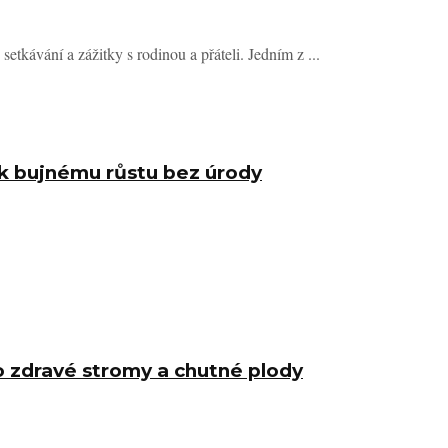
setkávání a zážitky s rodinou a přáteli. Jedním z ...
 k bujnému růstu bez úrody
ro zdravé stromy a chutné plody