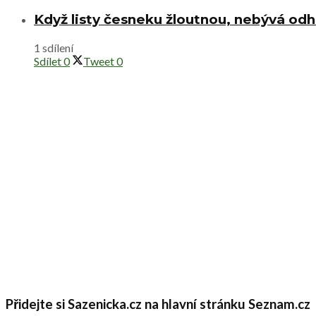
Když listy česneku žloutnou, nebývá od
1 sdílení
Sdílet
0
Tweet
0
Přidejte si Sazenicka.cz na hlavní stránku Seznam.cz