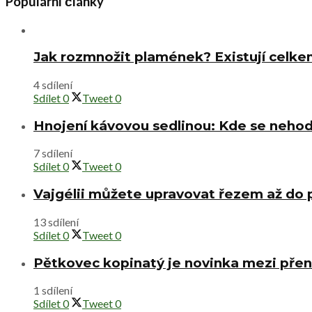
Populární články
Jak rozmnožit plamének? Existují celke
4 sdílení
Sdílet
0
Tweet
0
Hnojení kávovou sedlinou: Kde se nehod
7 sdílení
Sdílet
0
Tweet
0
Vajgélii můžete upravovat řezem až do
13 sdílení
Sdílet
0
Tweet
0
Pětkovec kopinatý je novinka mezi přen
1 sdílení
Sdílet
0
Tweet
0