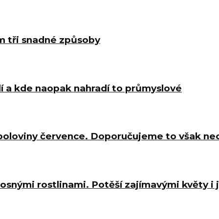
m tři snadné způsoby
í a kde naopak nahradí to průmyslové
 poloviny července. Doporučujeme to však ne
osnými rostlinami. Potěší zajímavými květy i