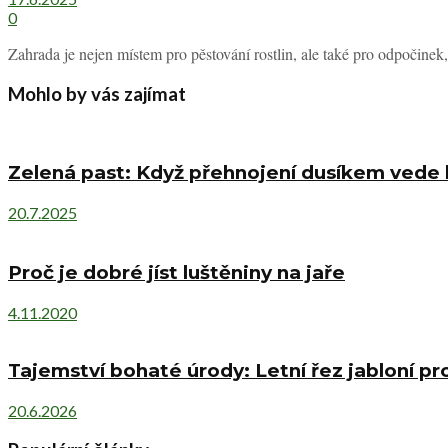
0
Zahrada je nejen místem pro pěstování rostlin, ale také pro odpočinek, 
Mohlo by vás zajímat
Zelená past: Když přehnojení dusíkem vede
20.7.2025
Proč je dobré jíst luštěniny na jaře
4.11.2020
Tajemství bohaté úrody: Letní řez jabloní p
20.6.2026