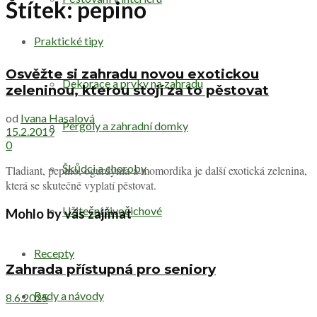
Štítek:
pepino
Praktické tipy
Osvěžte si zahradu novou exotickou
Dekorace a prvky na zahradu
zeleninou, kterou stojí za to pěstovat
od
Ivana Hasalová
Pergoly a zahradní domky
15.2.2019
0
Škůdci a choroby
Tladiant, pepino, ogurdynia a momordika je další exotická zelenina,
která se skutečně vyplatí pěstovat.
Užiteční živočichové
Mohlo by vás zajímat
Recepty
Zahrada přístupná pro seniory
Rady a návody
8.6.2025