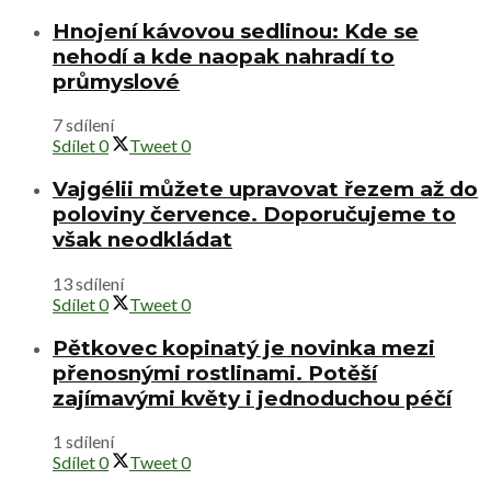
Hnojení kávovou sedlinou: Kde se
nehodí a kde naopak nahradí to
průmyslové
7 sdílení
Sdílet
0
Tweet
0
Vajgélii můžete upravovat řezem až do
poloviny července. Doporučujeme to
však neodkládat
13 sdílení
Sdílet
0
Tweet
0
Pětkovec kopinatý je novinka mezi
přenosnými rostlinami. Potěší
zajímavými květy i jednoduchou péčí
1 sdílení
Sdílet
0
Tweet
0