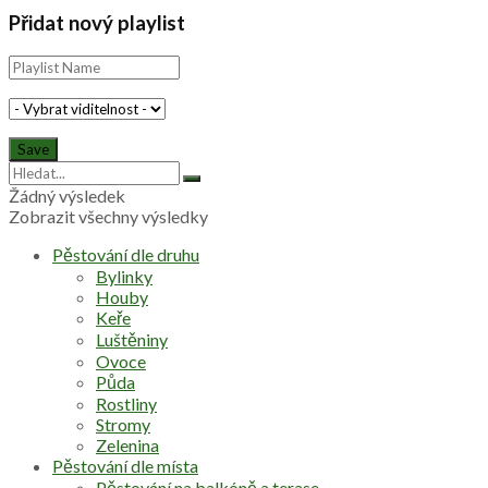
Přidat nový playlist
Žádný výsledek
Zobrazit všechny výsledky
Pěstování dle druhu
Bylinky
Houby
Keře
Luštěniny
Ovoce
Půda
Rostliny
Stromy
Zelenina
Pěstování dle místa
Pěstování na balkóně a terase