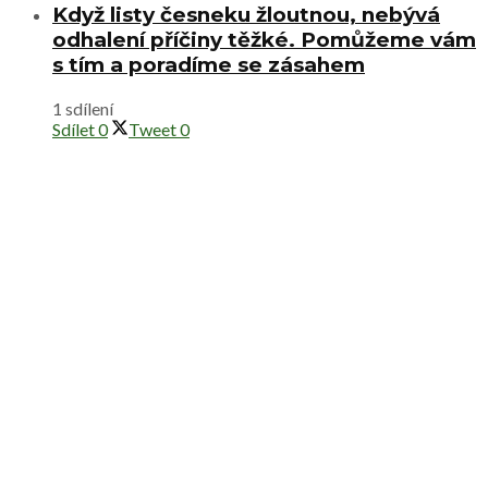
Když listy česneku žloutnou, nebývá
odhalení příčiny těžké. Pomůžeme vám
s tím a poradíme se zásahem
1 sdílení
Sdílet
0
Tweet
0