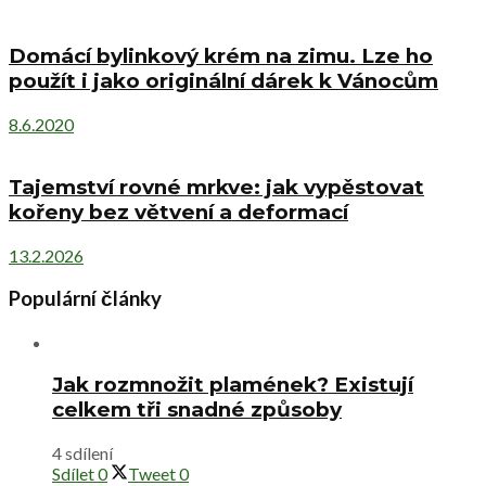
Domácí bylinkový krém na zimu. Lze ho
použít i jako originální dárek k Vánocům
8.6.2020
Tajemství rovné mrkve: jak vypěstovat
kořeny bez větvení a deformací
13.2.2026
Populární články
Jak rozmnožit plamének? Existují
celkem tři snadné způsoby
4 sdílení
Sdílet
0
Tweet
0