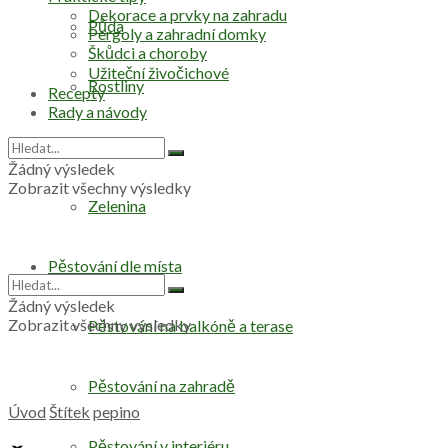
Dekorace a prvky na zahradu
Půda
Pergoly a zahradní domky
Škůdci a choroby
Užiteční živočichové
Rostliny
Recepty
Rady a návody
Stromy
Žádný výsledek
Zobrazit všechny výsledky
Zelenina
Pěstování dle místa
Žádný výsledek
Zobrazit všechny výsledky
Pěstování na balkóně a terase
Pěstování na zahradě
Úvod
Štítek
pepino
Pěstování v interiéru