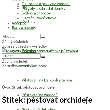
Dekorace a prvky na zahradu
Půda
Pergoly a zahradní domky
Škůdci a choroby
Užiteční živočichové
Rostliny
Recepty
Rady a návody
Stromy
Žádný výsledek
Zobrazit všechny výsledky
Zelenina
Žádný výsledek
Pěstování dle místa
Zobrazit všechny výsledky
Pěstování na balkóně a terase
Úvod
Štítek
pěstovat orchideje
Pěstování na zahradě
Štítek:
pěstovat orchideje
Pěstování v interiéru