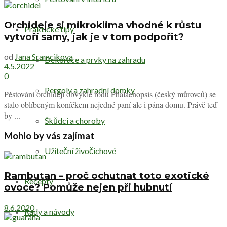
Orchideje si mikroklima vhodné k růstu
Praktické tipy
vytvoří samy, jak je v tom podpořit?
od
Jana Sramcikova
Dekorace a prvky na zahradu
4.5.2022
0
Pergoly a zahradní domky
Pěstování orchidejí obvykle rodu Phalaenopsis (český můrovců) se
stalo oblíbeným koníčkem nejedné paní ale i pána domu. Právě teď
by ...
Škůdci a choroby
Mohlo by vás zajímat
Užiteční živočichové
Rambutan – proč ochutnat toto exotické
Recepty
ovoce? Pomůže nejen při hubnutí
8.6.2020
Rady a návody