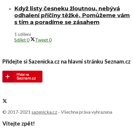
Když listy česneku žloutnou, nebývá
odhalení příčiny těžké. Pomůžeme vám
s tím a poradíme se zásahem
1 sdílení
Sdílet
0
Tweet
0
Přidejte si Sazenicka.cz na hlavní stránku Seznam.cz
© 2017-2021
sazenicka.cz
- Všechna práva vyhrazena
Vítejte zpět!