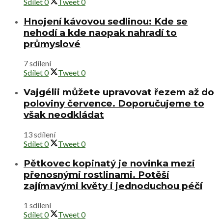
Sdílet
0
Tweet
0
Hnojení kávovou sedlinou: Kde se
nehodí a kde naopak nahradí to
průmyslové
7 sdílení
Sdílet
0
Tweet
0
Vajgélii můžete upravovat řezem až do
poloviny července. Doporučujeme to
však neodkládat
13 sdílení
Sdílet
0
Tweet
0
Pětkovec kopinatý je novinka mezi
přenosnými rostlinami. Potěší
zajímavými květy i jednoduchou péčí
1 sdílení
Sdílet
0
Tweet
0