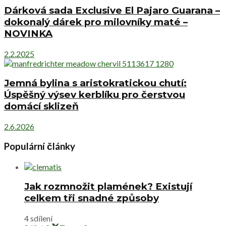
Dárková sada Exclusive El Pajaro Guarana –
dokonalý dárek pro milovníky maté –
NOVINKA
2.2.2025
Jemná bylina s aristokratickou chutí:
Úspěšný výsev kerblíku pro čerstvou
domácí sklizeň
2.6.2026
Populární články
Jak rozmnožit plamének? Existují
celkem tři snadné způsoby
4 sdílení