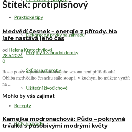
Štítek:
protiplísňový
Praktické tipy
Medvědí česnek – energie z přírody. Na
Dekorace a prvky na zahradu
jaře nastává jeho čas
od
Helena Kratochvílová
Pergoly a zahradní domky
28.6.2024
0
Škůdci a choroby
Roste pouze v jarním období a jeho sezona není příliš dlouhá.
Obliba medvědího česneku stále stoupá, v kuchyni ho můžete využít
na ...
Užiteční živočichové
Mohlo by vás zajímat
Recepty
Kamejka modronachová: Půdo – pokryvná
Rady a návody
trvalka s působivými modrými květy