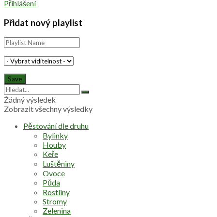
Přihlášení
Přidat nový playlist
Žádný výsledek
Zobrazit všechny výsledky
Pěstování dle druhu
Bylinky
Houby
Keře
Luštěniny
Ovoce
Půda
Rostliny
Stromy
Zelenina