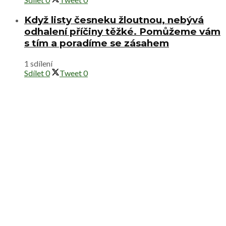
Když listy česneku žloutnou, nebývá
odhalení příčiny těžké. Pomůžeme vám
s tím a poradíme se zásahem
1 sdílení
Sdílet
0
Tweet
0