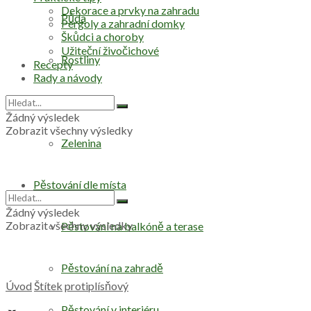
Dekorace a prvky na zahradu
Půda
Pergoly a zahradní domky
Škůdci a choroby
Užiteční živočichové
Rostliny
Recepty
Rady a návody
Stromy
Žádný výsledek
Zobrazit všechny výsledky
Zelenina
Pěstování dle místa
Žádný výsledek
Zobrazit všechny výsledky
Pěstování na balkóně a terase
Pěstování na zahradě
Úvod
Štítek
protiplísňový
Pěstování v interiéru