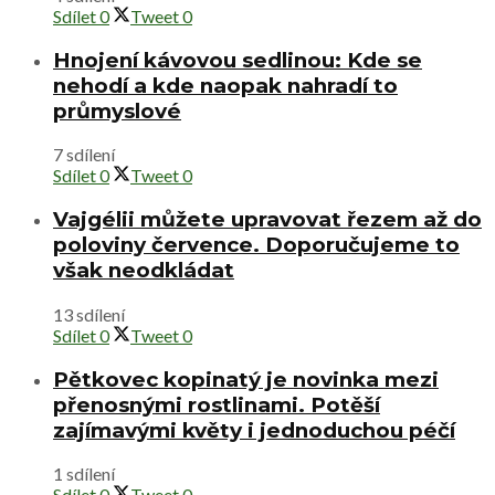
Sdílet
0
Tweet
0
Hnojení kávovou sedlinou: Kde se
nehodí a kde naopak nahradí to
průmyslové
7 sdílení
Sdílet
0
Tweet
0
Vajgélii můžete upravovat řezem až do
poloviny července. Doporučujeme to
však neodkládat
13 sdílení
Sdílet
0
Tweet
0
Pětkovec kopinatý je novinka mezi
přenosnými rostlinami. Potěší
zajímavými květy i jednoduchou péčí
1 sdílení
Sdílet
0
Tweet
0