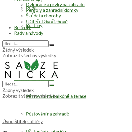
Dekorace a prvky na zahradu
Půda
Pergoly a zahradní domky
Škůdci a choroby
Užiteční živočichové
Rostliny
Recepty
Rady a návody
Stromy
Žádný výsledek
Zobrazit všechny výsledky
Zelenina
Pěstování dle místa
Žádný výsledek
Zobrazit všechny výsledky
Pěstování na balkóně a terase
Pěstování na zahradě
Úvod
Štítek
solitéry
Pěstování v interiéru