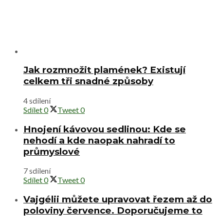
Jak rozmnožit plamének? Existují
celkem tři snadné způsoby
4 sdílení
Sdílet
0
Tweet
0
Hnojení kávovou sedlinou: Kde se
nehodí a kde naopak nahradí to
průmyslové
7 sdílení
Sdílet
0
Tweet
0
Vajgélii můžete upravovat řezem až do
poloviny července. Doporučujeme to