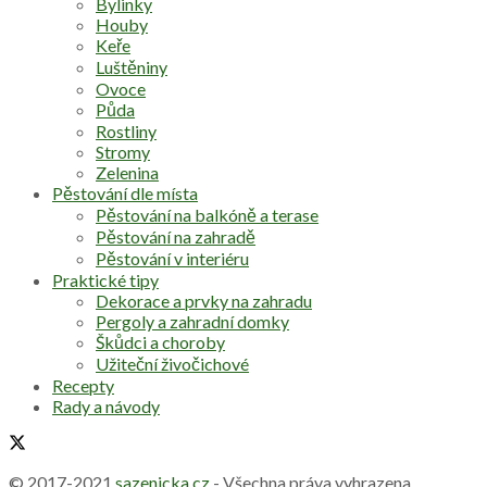
Bylinky
Houby
Keře
Luštěniny
Ovoce
Půda
Rostliny
Stromy
Zelenina
Pěstování dle místa
Pěstování na balkóně a terase
Pěstování na zahradě
Pěstování v interiéru
Praktické tipy
Dekorace a prvky na zahradu
Pergoly a zahradní domky
Škůdci a choroby
Užiteční živočichové
Recepty
Rady a návody
© 2017-2021
sazenicka.cz
- Všechna práva vyhrazena