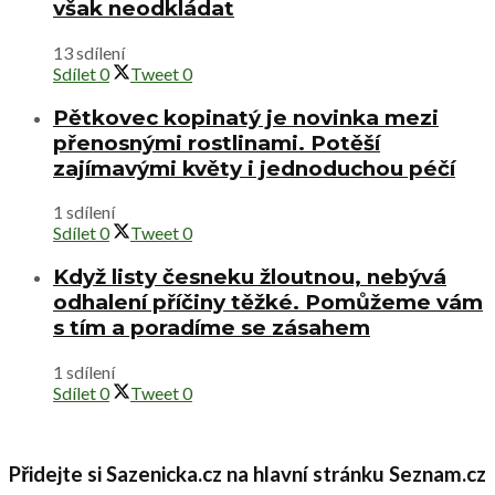
však neodkládat
13 sdílení
Sdílet
0
Tweet
0
Pětkovec kopinatý je novinka mezi
přenosnými rostlinami. Potěší
zajímavými květy i jednoduchou péčí
1 sdílení
Sdílet
0
Tweet
0
Když listy česneku žloutnou, nebývá
odhalení příčiny těžké. Pomůžeme vám
s tím a poradíme se zásahem
1 sdílení
Sdílet
0
Tweet
0
Přidejte si Sazenicka.cz na hlavní stránku Seznam.cz