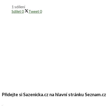
1 sdílení
Sdílet
0
Tweet
0
Přidejte si Sazenicka.cz na hlavní stránku Seznam.cz