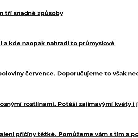
m tři snadné způsoby
í a kde naopak nahradí to průmyslové
 poloviny července. Doporučujeme to však ne
osnými rostlinami. Potěší zajímavými květy i
halení příčiny těžké. Pomůžeme vám s tím a 