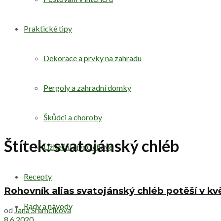
Praktické tipy
Dekorace a prvky na zahradu
Pergoly a zahradní domky
Škůdci a choroby
Štítek:
svatojánský chléb
Užiteční živočichové
Recepty
Rohovník alias svatojánský chléb potěší v kvě
Rady a návody
od
Jana Sramcikova
8.6.2020