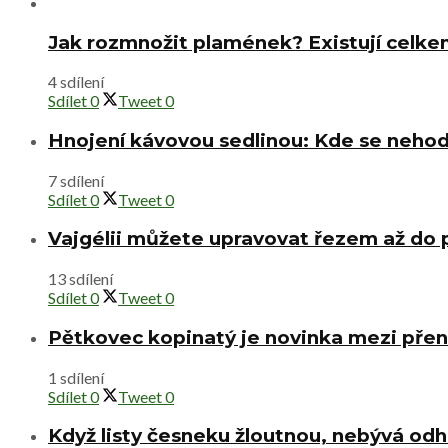
Jak rozmnožit plamének? Existují celke
4 sdílení
Sdílet
0
Tweet
0
Hnojení kávovou sedlinou: Kde se nehod
7 sdílení
Sdílet
0
Tweet
0
Vajgélii můžete upravovat řezem až do
13 sdílení
Sdílet
0
Tweet
0
Pětkovec kopinatý je novinka mezi přen
1 sdílení
Sdílet
0
Tweet
0
Když listy česneku žloutnou, nebývá od