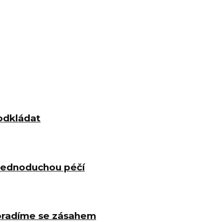
odkládat
 jednoduchou péčí
poradíme se zásahem