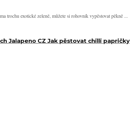
ma trochu exotické zeleně, můžete si rohovník vypěstovat pěkně ...
ch Jalapeno CZ Jak pěstovat chilli papričky