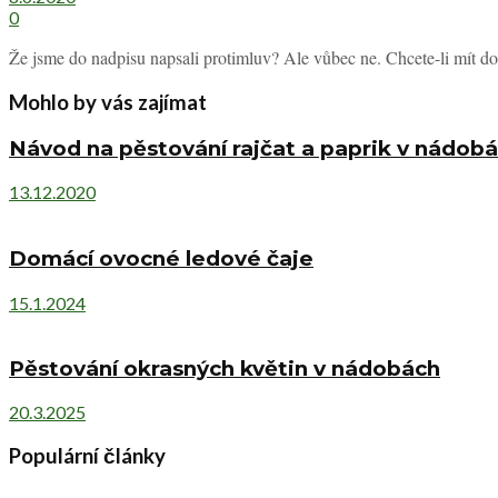
0
Že jsme do nadpisu napsali protimluv? Ale vůbec ne. Chcete-li mít do
Mohlo by vás zajímat
Návod na pěstování rajčat a paprik v nádobá
13.12.2020
Domácí ovocné ledové čaje
15.1.2024
Pěstování okrasných květin v nádobách
20.3.2025
Populární články