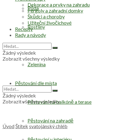
Dekorace a prvky na zahradu
Půda
Pergoly a zahradní domky
Škůdci a choroby
Užiteční živočichové
Rostliny
Recepty
Rady a návody
Stromy
Žádný výsledek
Zobrazit všechny výsledky
Zelenina
Pěstování dle místa
Žádný výsledek
Zobrazit všechny výsledky
Pěstování na balkóně a terase
Pěstování na zahradě
Úvod
Štítek
svatojánský chléb
Pěstování v interiéru