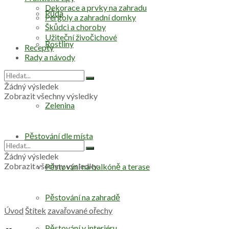
Dekorace a prvky na zahradu
Půda
Pergoly a zahradní domky
Škůdci a choroby
Užiteční živočichové
Rostliny
Recepty
Rady a návody
Stromy
Žádný výsledek
Zobrazit všechny výsledky
Zelenina
Pěstování dle místa
Žádný výsledek
Zobrazit všechny výsledky
Pěstování na balkóně a terase
Pěstování na zahradě
Úvod
Štítek
zavařované ořechy
Pěstování v interiéru