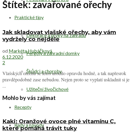
Štítek:
zavařované ořechy
Praktické tipy
Jak skladovat vlašské ořechy, aby vám
Dekorace a prvky na zahradu
vydržely co nejdéle
od
Markéta Hubáčková
Pergoly a zahradní domky
6.12.2020
2
Škůdci a choroby
Vlašských ořechů se letos urodilo opravdu hodně, a tak napřesrok
pravděpodobně zase nebudou. Nejen proto se vyplatí uskladnit si je
...
Užiteční živočichové
Mohlo by vás zajímat
Recepty
Kaki: Oranžové ovoce plné vitamínu C,
Rady a návody
které pomáhá trávit tuky