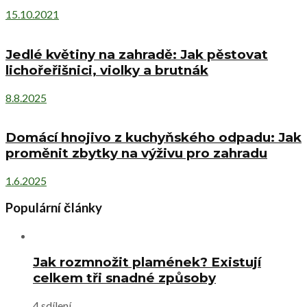
15.10.2021
Jedlé květiny na zahradě: Jak pěstovat
lichořeřišnici, violky a brutnák
8.8.2025
Domácí hnojivo z kuchyňského odpadu: Jak
proměnit zbytky na výživu pro zahradu
1.6.2025
Populární články
Jak rozmnožit plamének? Existují
celkem tři snadné způsoby
4 sdílení