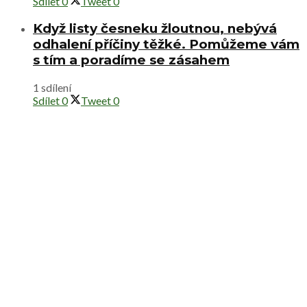
Sdílet
0
Tweet
0
Když listy česneku žloutnou, nebývá
odhalení příčiny těžké. Pomůžeme vám
s tím a poradíme se zásahem
1 sdílení
Sdílet
0
Tweet
0