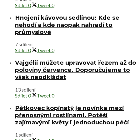
Sdílet
0
Tweet
0
Hnojení kávovou sedlinou: Kde se
nehodí a kde naopak nahradí to
průmyslové
7 sdílení
Sdílet
0
Tweet
0
Vajgélii můžete upravovat řezem až do
poloviny července. Doporučujeme to
však neodkládat
13 sdílení
Sdílet
0
Tweet
0
Pětkovec kopinatý je novinka mezi
přenosnými rostlinami. Potěší
zajímavými květy i jednoduchou péčí
1 sdílení