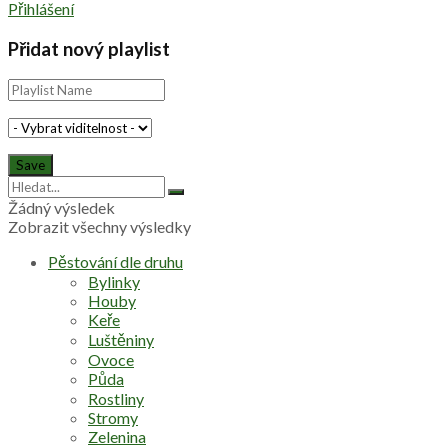
Přihlášení
Přidat nový playlist
Žádný výsledek
Zobrazit všechny výsledky
Pěstování dle druhu
Bylinky
Houby
Keře
Luštěniny
Ovoce
Půda
Rostliny
Stromy
Zelenina