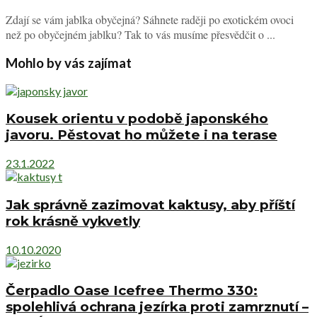
Zdají se vám jablka obyčejná? Sáhnete raději po exotickém ovoci
než po obyčejném jablku? Tak to vás musíme přesvědčit o ...
Mohlo by vás zajímat
Kousek orientu v podobě japonského
javoru. Pěstovat ho můžete i na terase
23.1.2022
Jak správně zazimovat kaktusy, aby příští
rok krásně vykvetly
10.10.2020
Čerpadlo Oase Icefree Thermo 330:
spolehlivá ochrana jezírka proti zamrznutí –