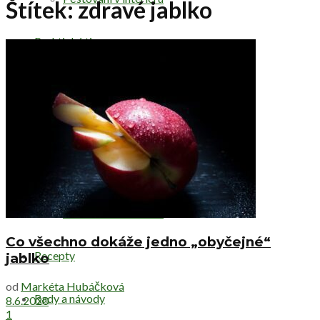
Štítek:
zdravé jablko
Praktické tipy
Dekorace a prvky na zahradu
Pergoly a zahradní domky
Škůdci a choroby
Užiteční živočichové
Co všechno dokáže jedno „obyčejné“
Recepty
jablko
od
Markéta Hubáčková
Rady a návody
8.6.2020
1