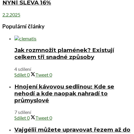
NYNÍ SLEVA 16%
2.2.2025
Populární články
Jak rozmnožit plamének? Existují
celkem tři snadné způsoby
4 sdílení
Sdílet
0
Tweet
0
Hnojení kávovou sedlinou: Kde se
nehodí a kde naopak nahradí to
průmyslové
7 sdílení
Sdílet
0
Tweet
0
Vajgélii můžete upravovat řezem až do