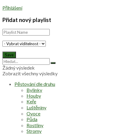
Přihlášení
Přidat nový playlist
Žádný výsledek
Zobrazit všechny výsledky
Pěstování dle druhu
Bylinky
Houby
Keře
Luštěniny
Ovoce
Půda
Rostliny
Stromy