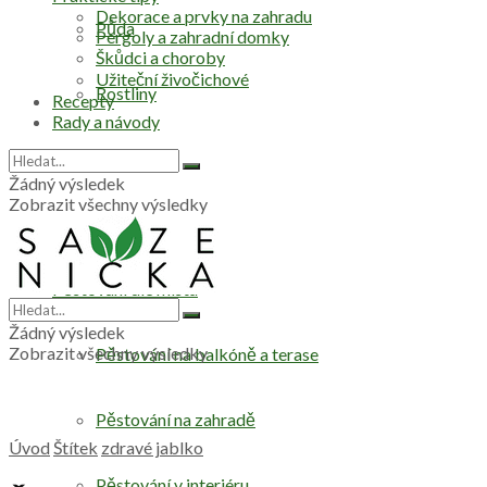
Dekorace a prvky na zahradu
Půda
Pergoly a zahradní domky
Škůdci a choroby
Užiteční živočichové
Rostliny
Recepty
Rady a návody
Stromy
Žádný výsledek
Zobrazit všechny výsledky
Zelenina
Pěstování dle místa
Žádný výsledek
Zobrazit všechny výsledky
Pěstování na balkóně a terase
Pěstování na zahradě
Úvod
Štítek
zdravé jablko
Pěstování v interiéru