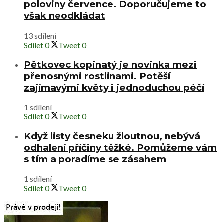
poloviny července. Doporučujeme to
však neodkládat
13 sdílení
Sdílet
0
Tweet
0
Pětkovec kopinatý je novinka mezi
přenosnými rostlinami. Potěší
zajímavými květy i jednoduchou péčí
1 sdílení
Sdílet
0
Tweet
0
Když listy česneku žloutnou, nebývá
odhalení příčiny těžké. Pomůžeme vám
s tím a poradíme se zásahem
1 sdílení
Sdílet
0
Tweet
0