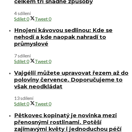
celkem tři snadné způsoby
4 sdílení
Sdílet
0
Tweet
0
Hnojení kávovou sedlinou: Kde se
nehodí a kde naopak nahradí to
průmyslové
7 sdílení
Sdílet
0
Tweet
0
Vajgélii můžete upravovat řezem až do
poloviny července. Doporučujeme to
však neodkládat
13 sdílení
Sdílet
0
Tweet
0
Pětkovec kopinatý je novinka mezi
přenosnými rostlinami. Potěší
zajímavými květy i jednoduchou péčí