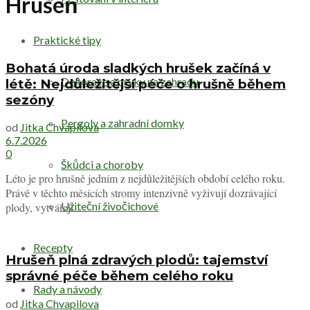
Hrušeň
Praktické tipy
Bohatá úroda sladkých hrušek začíná v
Dekorace a prvky na zahradu
létě: Nejdůležitější péče o hrušně během
sezóny
Pergoly a zahradní domky
od
Jitka Chvapilova
6.7.2026
0
Škůdci a choroby
Léto je pro hrušně jedním z nejdůležitějších období celého roku.
Právě v těchto měsících stromy intenzivně vyživují dozrávající
Užiteční živočichové
plody, vytvářejí...
Recepty
Hrušeň plná zdravých plodů: tajemství
správné péče během celého roku
Rady a návody
od
Jitka Chvapilova