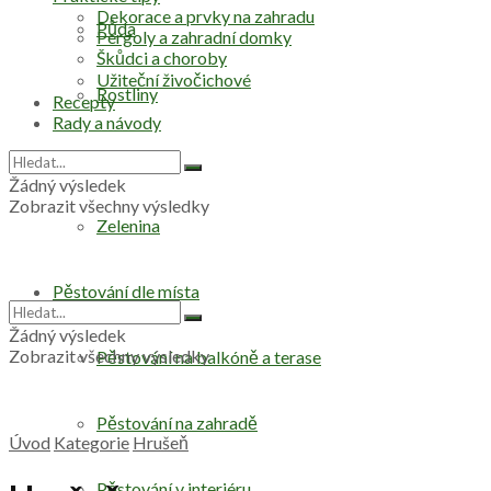
Dekorace a prvky na zahradu
Půda
Pergoly a zahradní domky
Škůdci a choroby
Užiteční živočichové
Rostliny
Recepty
Rady a návody
Stromy
Žádný výsledek
Zobrazit všechny výsledky
Zelenina
Pěstování dle místa
Žádný výsledek
Zobrazit všechny výsledky
Pěstování na balkóně a terase
Pěstování na zahradě
Úvod
Kategorie
Hrušeň
Pěstování v interiéru