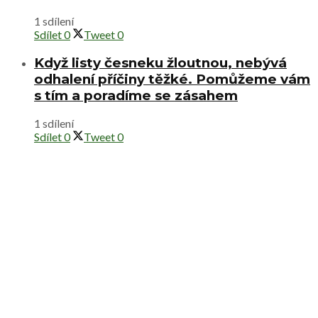
1 sdílení
Sdílet
0
Tweet
0
Když listy česneku žloutnou, nebývá
odhalení příčiny těžké. Pomůžeme vám
s tím a poradíme se zásahem
1 sdílení
Sdílet
0
Tweet
0