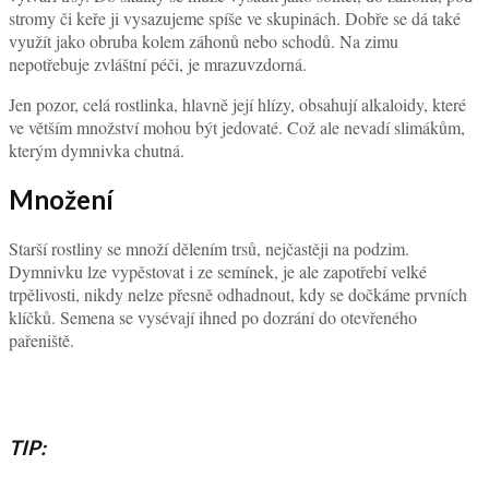
stromy či keře ji vysazujeme spíše ve skupinách. Dobře se dá také
využít jako obruba kolem záhonů nebo schodů. Na zimu
nepotřebuje zvláštní péči, je mrazuvzdorná.
Jen pozor, celá rostlinka, hlavně její hlízy, obsahují alkaloidy, které
ve větším množství mohou být jedovaté. Což ale nevadí slimákům,
kterým dymnivka chutná.
Množení
Starší rostliny se množí dělením trsů, nejčastěji na podzim.
Dymnivku lze vypěstovat i ze semínek, je ale zapotřebí velké
trpělivosti, nikdy nelze přesně odhadnout, kdy se dočkáme prvních
klíčků. Semena se vysévají ihned po dozrání do otevřeného
pařeniště.
TIP: