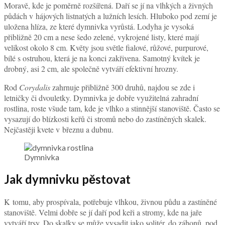
Moravě, kde je poměrně rozšířená. Daří se jí na vlhkých a živných
půdách v hájových listnatých a lužních lesích. Hluboko pod zemí je
uložena hlíza, ze které dymnivka vyrůstá. Lodyha je vysoká
přibližně 20 cm a nese šedo zelené, vykrojené listy, které mají
velikost okolo 8 cm. Květy jsou světle fialové, růžové, purpurové,
bílé s ostruhou, která je na konci zakřivena. Samotný kvítek je
drobný, asi 2 cm, ale společně vytváří efektivní hrozny.
Rod
Corydalis
zahrnuje přibližně 300 druhů, najdou se zde i
letničky či dvouletky. Dymnivka je dobře využitelná zahradní
rostlina, roste všude tam, kde je vlhko a stinnější stanoviště. Často se
vysazují do blízkosti keřů či stromů nebo do zastíněných skalek.
Nejčastěji kvete v březnu a dubnu.
Dymnivka
Jak dymnivku pěstovat
K tomu, aby prospívala, potřebuje vlhkou, živnou půdu a zastíněné
stanoviště. Velmi dobře se jí daří pod keři a stromy, kde na jaře
vytváří trsy. Do skalky se může vysadit jako solitér, do záhonů, pod