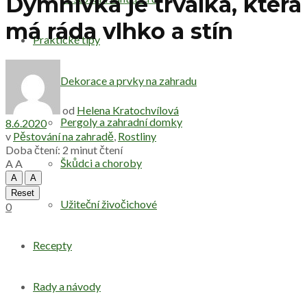
Dymnivka je trvalka, která
má ráda vlhko a stín
Praktické tipy
Dekorace a prvky na zahradu
od
Helena Kratochvílová
Pergoly a zahradní domky
8.6.2020
v
Pěstování na zahradě
,
Rostliny
Doba čtení: 2 minut čtení
Škůdci a choroby
A
A
A
A
Reset
Užiteční živočichové
0
Recepty
Rady a návody