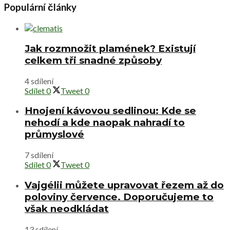
Populární články
Jak rozmnožit plamének? Existují
celkem tři snadné způsoby
4 sdílení
Sdílet
0
Tweet
0
Hnojení kávovou sedlinou: Kde se
nehodí a kde naopak nahradí to
průmyslové
7 sdílení
Sdílet
0
Tweet
0
Vajgélii můžete upravovat řezem až do
poloviny července. Doporučujeme to
však neodkládat
13 sdílení