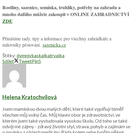
Rostliny, sazenice, semínka, truhlíky, potřeby na zahradu a
mnoho dalšího můžete zakoupit v ONLINE ZAHRADNICTVÍ
ZDE
Přinášíme rady, tipy a informace pro všechny zahrádkáře a
milovníky pěstování.
sazenicka.cz
Štítky:
dymnivka
skalka
trvalka
Sdílet
Tweet
Pin
5
Helena Kratochvílová
Jsem maminkou dvou malých dětí, které také vyplňují téměř
všechen můj volný čas. Můj hlavní obor je zdravotnictví, ve
kterém jsem také vystudovala vysokou školu. Od toho se také
odvíjí mé zájmy - zdravý životní styl, strava, pohyb a zajímám se
o novinky z oblasti medicíny. Ráda kolem sebe tvořím pěkné