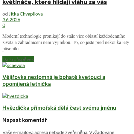
květináče, které hlídají vláhu za vás
od
Jitka Chvapilova
3.6.2026
0
Moderní technologie pronikají do stále více oblastí každodenního
života a zahradničení není výjimkou. To, co ještě před několika lety
působilo...
Další příspěvek
Vějířovka nezlomná je bohatě kvetoucí a
opomíjená letnička
Hvězdička přímořská dělá čest svému jménu
Napsat komentář
Vaše e-mailová adresa nebude zveřejněna.
Vyžadované