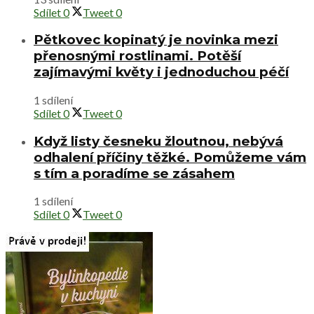
Sdílet
0
Tweet
0
Pětkovec kopinatý je novinka mezi
přenosnými rostlinami. Potěší
zajímavými květy i jednoduchou péčí
1 sdílení
Sdílet
0
Tweet
0
Když listy česneku žloutnou, nebývá
odhalení příčiny těžké. Pomůžeme vám
s tím a poradíme se zásahem
1 sdílení
Sdílet
0
Tweet
0