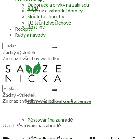
Dekorace a prvky na zahradu
Půda
Pergoly a zahradní domky
Škůdci a choroby
Užiteční živočichové
Rostliny
Recepty
Rady a návody
Stromy
Žádný výsledek
Zobrazit všechny výsledky
Zelenina
Pěstování dle místa
Žádný výsledek
Zobrazit všechny výsledky
Pěstování na balkóně a terase
Pěstování na zahradě
Úvod
Pěstování na zahradě
Pěstování v interiéru