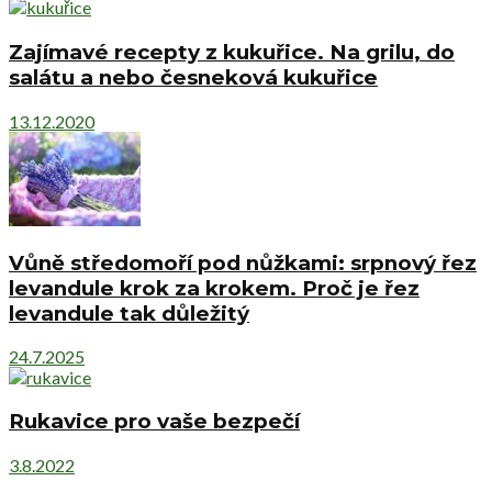
Zajímavé recepty z kukuřice. Na grilu, do
salátu a nebo česneková kukuřice
13.12.2020
Vůně středomoří pod nůžkami: srpnový řez
levandule krok za krokem. Proč je řez
levandule tak důležitý
24.7.2025
Rukavice pro vaše bezpečí
3.8.2022