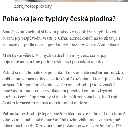
Zdroj foto: pixabay
Pohanka jako typicky česká plodina?
Staročeskou kuchyni si bez ní prakticky nedokážeme představit,
Čína
ovšem její prapůvodní vlastí je
. Koneckonců na to ukazuje i
její název – podle našich předků byli totiž obyvatelé Asie pohané.
Měli byste vědět:
V jiných částech Evropy zase čerpá její
pojmenování z mírné podobnosti mezi pohankou a bukvicí.
rostlinnou nažku
Pokud si na talíř naložíte pohanku, konzumujete
,
oblíbenou zejména díky specifické oříškové chuti. Ocení ji také lidé
se špatně fungujícím cévním systémem – obsahuje totiž značné
množství rutinu. Ten je vynikajícím prostředkem pro zlepšení
pružnosti cév. Dopřávat by si ji tedy měli zejména lidé, kteří trpí
častým krvácením z nosu a obdobnými obtížemi.
Pohanka
neobsahuje lepek, snižuje hladinu krevního cukru a kromě
toho vám nabídne také množství bílkovin, vlákniny a samozřejmě
minerálních látek. Konzumujeme ji vařenou – v takovém případě se