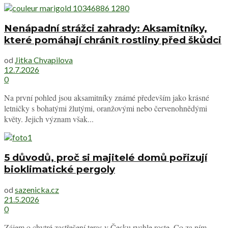
Nenápadní strážci zahrady: Aksamitníky,
které pomáhají chránit rostliny před škůdci
od
Jitka Chvapilova
12.7.2026
0
Na první pohled jsou aksamitníky známé především jako krásné
letničky s bohatými žlutými, oranžovými nebo červenohnědými
květy. Jejich význam však...
5 důvodů, proč si majitelé domů pořizují
bioklimatické pergoly
od
sazenicka.cz
21.5.2026
0
Zájem o chytré zastřešení teras v Česku rychle roste. Co za ním