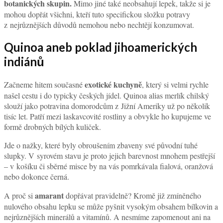
botanických skupin.
Mimo jiné také neobsahují lepek, takže si je
mohou dopřát všichni, kteří tuto specifickou složku potravy
z nejrůznějších důvodů nemohou nebo nechtějí konzumovat.
Quinoa aneb poklad jihoamerických
indiánů
exotické kuchyně
Začneme hitem současné
, který si velmi rychle
našel cestu i do typicky českých jídel. Quinoa alias merlík chilský
slouží jako potravina domorodcům z Jižní Ameriky už po několik
tisíc let. Patří mezi laskavcovité rostliny a obvykle ho kupujeme ve
formě drobných bílých kuliček.
Jde o nažky, které byly obroušením zbaveny své původní tuhé
slupky. V syrovém stavu je proto jejich barevnost mnohem pestřejší
– v košíku či sběrné misce by na vás pomrkávala fialová, oranžová
nebo dokonce černá.
amarant
A proč si
dopřávat pravidelně? Kromě již zmíněného
nulového obsahu lepku se může pyšnit vysokým obsahem bílkovin a
nejrůznějších minerálů a vitamínů. A nesmíme zapomenout ani na