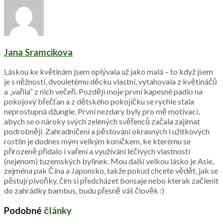
Jana Sramcikova
Láskou ke květinám jsem oplývala už jako malá – to když jsem
je s něžností, dvouletému děcku vlastní, vytahovala z květináčů
a „vařila“ z nich večeři. Později moje první kapesné padlo na
pokojový břečťan a z dětského pokojíčku se rychle stala
neprostupná džungle. První nezdary byly pro mě motivací,
abych se o nároky svých zelených svěřenců začala zajímat
podrobněji. Zahradničení a pěstování okrasných i užitkových
rostlin je dodnes mým velkým koníčkem, ke kterému se
přirozeně přidalo i vaření a využívání léčivých vlastností
(nejenom) tuzemských bylinek. Mou další velkou lásko je Asie,
zejména pak Čína a Japonsko, takže pokud chcete vědět, jak se
pěstují pivoňky, čím si předcházet bonsaje nebo kterak začlenit
do zahrádky bambus, budu přesně váš člověk :)
Podobné
články