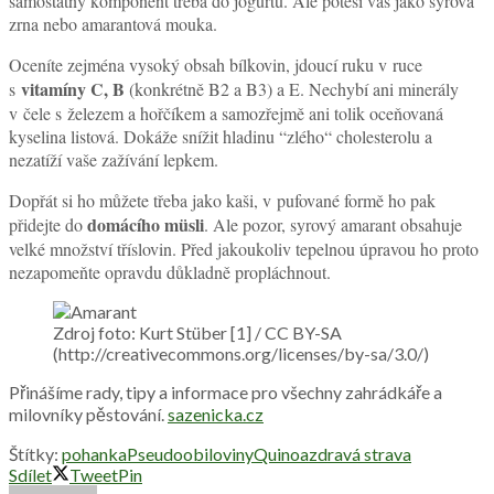
samostatný komponent třeba do jogurtu. Ale potěší vás jako syrová
zrna nebo amarantová mouka.
Oceníte zejména vysoký obsah bílkovin, jdoucí ruku v ruce
vitamíny C, B
s
(konkrétně B2 a B3) a E. Nechybí ani minerály
v čele s železem a hořčíkem a samozřejmě ani tolik oceňovaná
kyselina listová. Dokáže snížit hladinu “zlého“ cholesterolu a
nezatíží vaše zažívání lepkem.
Dopřát si ho můžete třeba jako kaši, v pufované formě ho pak
domácího müsli
přidejte do
. Ale pozor, syrový amarant obsahuje
velké množství tříslovin. Před jakoukoliv tepelnou úpravou ho proto
nezapomeňte opravdu důkladně propláchnout.
Zdroj foto: Kurt Stüber [1] / CC BY-SA
(http://creativecommons.org/licenses/by-sa/3.0/)
Přinášíme rady, tipy a informace pro všechny zahrádkáře a
milovníky pěstování.
sazenicka.cz
Štítky:
pohanka
Pseudoobiloviny
Quinoa
zdravá strava
Sdílet
Tweet
Pin