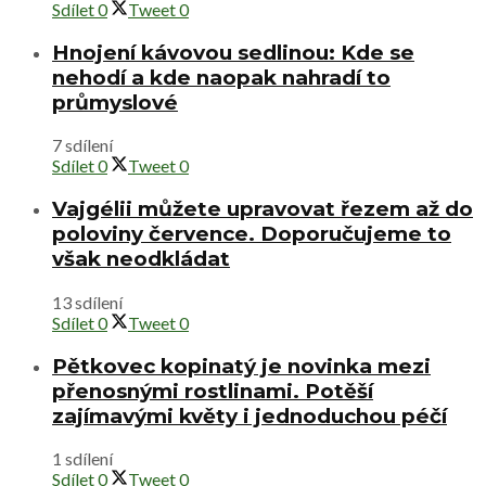
Sdílet
0
Tweet
0
Hnojení kávovou sedlinou: Kde se
nehodí a kde naopak nahradí to
průmyslové
7 sdílení
Sdílet
0
Tweet
0
Vajgélii můžete upravovat řezem až do
poloviny července. Doporučujeme to
však neodkládat
13 sdílení
Sdílet
0
Tweet
0
Pětkovec kopinatý je novinka mezi
přenosnými rostlinami. Potěší
zajímavými květy i jednoduchou péčí
1 sdílení
Sdílet
0
Tweet
0