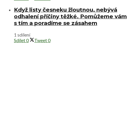
Když listy česneku žloutnou, nebývá
odhalení příčiny těžké. Pomůžeme vám
s tím a poradíme se zásahem
1 sdílení
Sdílet
0
Tweet
0