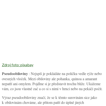
Zdroj foto: pixabay
Pseudoobiloviny
: Nejspíš je pokládáte na poličku vedle rýže nebo
ovesných vloček. Mezi obiloviny ale pohanka, quinoa a amarant
nepatří ani omylem. Pojďme si je představit trochu blíže. Ukážeme
vám, co jsou vlastně zač a co si s nimi v hrnci nebo na pekáči počít.
Výraz pseudoobiloviny značí, že se k těmto surovinám sice jako
k obilovinám chováme, ale přitom patří do úplně jiných