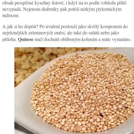
obsah prospěšné kyseliny listové, i když na to podle vzhledu příliš
nevypadá. Nejenom diabetiky pak potěší nízkým glykemickým
indexem.
A jak si ho dopřát? Po uvaření poslouží jako skvělý komponent do
nejrůznějších zeleninových směsí, ale také do salátů nebo jako
Quinou
příloha.
stačí dochutit oblíbeným kořením a máte vystaráno.