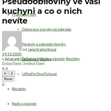
Pseudoobiloviny ve vaší
kuchyni a co o nich
Praktické tipy
nevíte
Dekorace a prvky na zahradu
Pergoly a zahradní domky
od
Jana Sramcikova
19.12.2020
v
Amarant (Laskavec)
,
Rady a návody
,
Rostliny
Škůdci a choroby
Doba čtení: 3 minut čtení
A
A
Užiteční živočichové
A
A
Reset
0
Recepty
Rady a návody