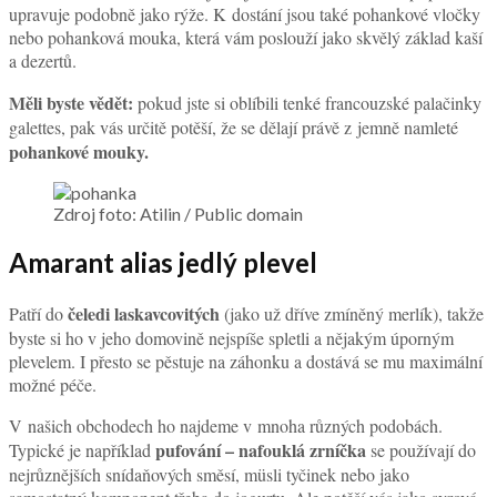
upravuje podobně jako rýže. K dostání jsou také pohankové vločky
nebo pohanková mouka, která vám poslouží jako skvělý základ kaší
a dezertů.
Měli byste vědět:
pokud jste si oblíbili tenké francouzské palačinky
galettes, pak vás určitě potěší, že se dělají právě z jemně namleté
pohankové mouky.
Zdroj foto: Atilin / Public domain
Amarant alias jedlý plevel
čeledi laskavcovitých
Patří do
(jako už dříve zmíněný merlík), takže
byste si ho v jeho domovině nejspíše spletli a nějakým úporným
plevelem. I přesto se pěstuje na záhonku a dostává se mu maximální
možné péče.
V našich obchodech ho najdeme v mnoha různých podobách.
pufování –
nafouklá zrníčka
Typické je například
se používají do
nejrůznějších snídaňových směsí, müsli tyčinek nebo jako