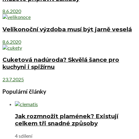
8.6.2020
Velikonoční výzdoba musí být jarně veselá
8.6.2020
Cuketová nadúroda? Skvělá šance pro
kuchyni i spižírnu
23.7.2025
Populární články
Jak rozmnožit plamének? Existují
celkem tři snadné způsoby
4 sdílení