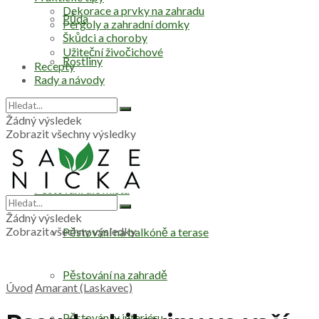
Dekorace a prvky na zahradu
Půda
Pergoly a zahradní domky
Škůdci a choroby
Užiteční živočichové
Rostliny
Recepty
Rady a návody
Stromy
Žádný výsledek
Zobrazit všechny výsledky
Zelenina
Pěstování dle místa
Žádný výsledek
Zobrazit všechny výsledky
Pěstování na balkóně a terase
Pěstování na zahradě
Úvod
Amarant (Laskavec)
Pěstování v interiéru