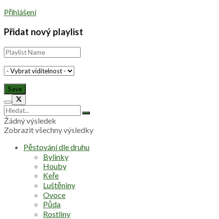
Přihlášení
Přidat nový playlist
Žádný výsledek
Zobrazit všechny výsledky
Pěstování dle druhu
Bylinky
Houby
Keře
Luštěniny
Ovoce
Půda
Rostliny