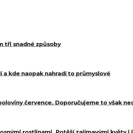
m tři snadné způsoby
í a kde naopak nahradí to průmyslové
 poloviny července. Doporučujeme to však ne
osnými rostlinami. Potěší zajímavými květy i