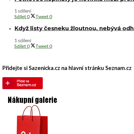
1 sdílení
Sdílet
0
Tweet
0
Když listy česneku žloutnou, nebývá od
1 sdílení
Sdílet
0
Tweet
0
Přidejte si Sazenicka.cz na hlavní stránku Seznam.cz