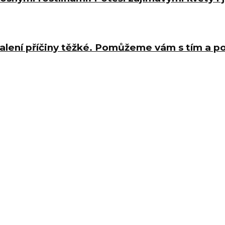
halení příčiny těžké. Pomůžeme vám s tím a 