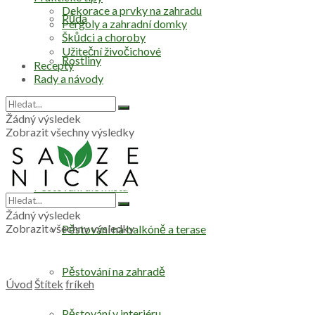
Dekorace a prvky na zahradu
Půda
Pergoly a zahradní domky
Škůdci a choroby
Užiteční živočichové
Rostliny
Recepty
Rady a návody
Stromy
Žádný výsledek
Zobrazit všechny výsledky
Zelenina
Pěstování dle místa
Žádný výsledek
Zobrazit všechny výsledky
Pěstování na balkóně a terase
Pěstování na zahradě
Úvod
Štítek
fríkeh
Pěstování v interiéru