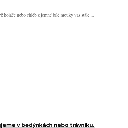
yž koláče nebo chléb z jemné bílé mouky vás stále ...
tujeme v bedýnkách nebo trávníku.