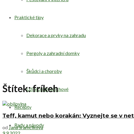
Praktické tipy
Dekorace a prvky na zahradu
Pergoly a zahradní domky
Škůdci a choroby
Štítek:
fríkeh
Užiteční živočichové
Recepty
Teff, kamut nebo korakán: Vyznejte se v net
Rady a návody
od
Jana Sramcikova
9.9.2022