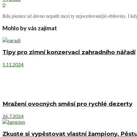
0
Bílá pšenice už dávno nepatří mezi ty nejoceňovanější obiloviny. I kd
Mohlo by vás zajímat
Tipy pro zimní konzervaci zahradního nářadí
5.11.2024
Mražení ovocných směsí pro rychlé dezerty
26.7.2024
Zkuste si vypěstovat vlastní žampiony. Pěs