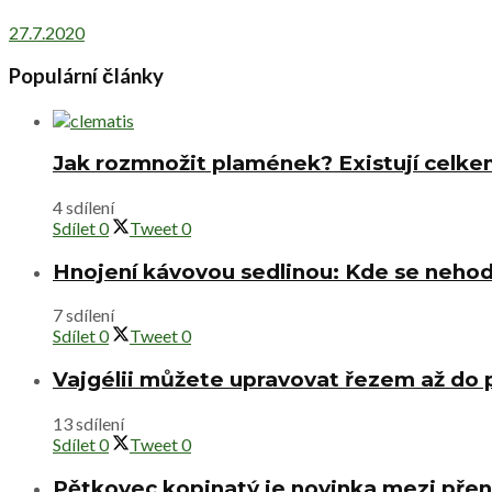
27.7.2020
Populární články
Jak rozmnožit plamének? Existují celke
4 sdílení
Sdílet
0
Tweet
0
Hnojení kávovou sedlinou: Kde se nehod
7 sdílení
Sdílet
0
Tweet
0
Vajgélii můžete upravovat řezem až do
13 sdílení
Sdílet
0
Tweet
0
Pětkovec kopinatý je novinka mezi přen