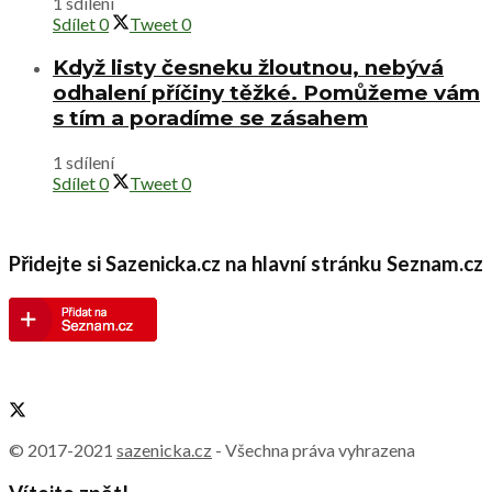
1 sdílení
Sdílet
0
Tweet
0
Když listy česneku žloutnou, nebývá
odhalení příčiny těžké. Pomůžeme vám
s tím a poradíme se zásahem
1 sdílení
Sdílet
0
Tweet
0
Přidejte si Sazenicka.cz na hlavní stránku Seznam.cz
© 2017-2021
sazenicka.cz
- Všechna práva vyhrazena