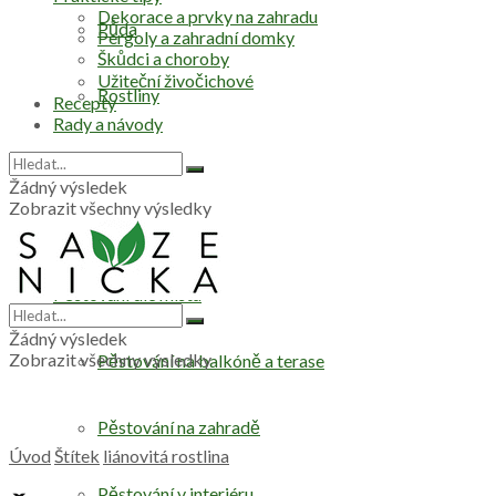
Dekorace a prvky na zahradu
Půda
Pergoly a zahradní domky
Škůdci a choroby
Užiteční živočichové
Rostliny
Recepty
Rady a návody
Stromy
Žádný výsledek
Zobrazit všechny výsledky
Zelenina
Pěstování dle místa
Žádný výsledek
Zobrazit všechny výsledky
Pěstování na balkóně a terase
Pěstování na zahradě
Úvod
Štítek
liánovitá rostlina
Pěstování v interiéru