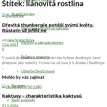
Štítek:
liánovitá rostlina
Praktické tipy
Dřevitá thunbergie potěší svými květy.
Dekorace a prvky na zahradu
Růstem už příliš ne
od
Jana Sramcikova
Pergoly a zahradní domky
13.6.2021
0
Škůdci a choroby
V našich podmínkách známe především bylinné thunbergie, které
pěstujeme jako letničky. Ovšem čas od času je k dostání i thunbergie
...
Užiteční živočichové
Mohlo by vás zajímat
Recepty
Kaktusy – charakteristika kaktusů
Rady a návody
21.5.2026