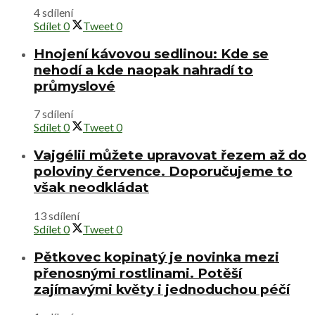
4 sdílení
Sdílet
0
Tweet
0
Hnojení kávovou sedlinou: Kde se
nehodí a kde naopak nahradí to
průmyslové
7 sdílení
Sdílet
0
Tweet
0
Vajgélii můžete upravovat řezem až do
poloviny července. Doporučujeme to
však neodkládat
13 sdílení
Sdílet
0
Tweet
0
Pětkovec kopinatý je novinka mezi
přenosnými rostlinami. Potěší
zajímavými květy i jednoduchou péčí