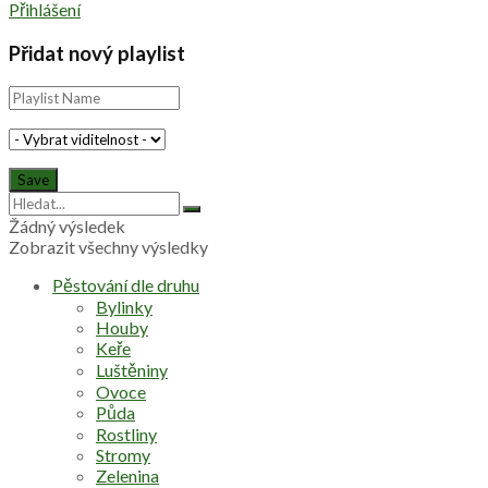
Přihlášení
Přidat nový playlist
Žádný výsledek
Zobrazit všechny výsledky
Pěstování dle druhu
Bylinky
Houby
Keře
Luštěniny
Ovoce
Půda
Rostliny
Stromy
Zelenina