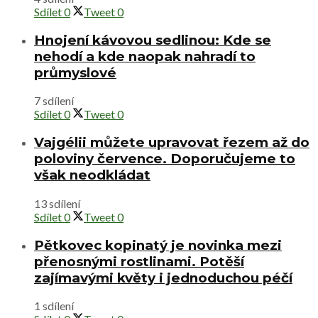
Sdílet
0
Tweet
0
Hnojení kávovou sedlinou: Kde se
nehodí a kde naopak nahradí to
průmyslové
7 sdílení
Sdílet
0
Tweet
0
Vajgélii můžete upravovat řezem až do
poloviny července. Doporučujeme to
však neodkládat
13 sdílení
Sdílet
0
Tweet
0
Pětkovec kopinatý je novinka mezi
přenosnými rostlinami. Potěší
zajímavými květy i jednoduchou péčí
1 sdílení