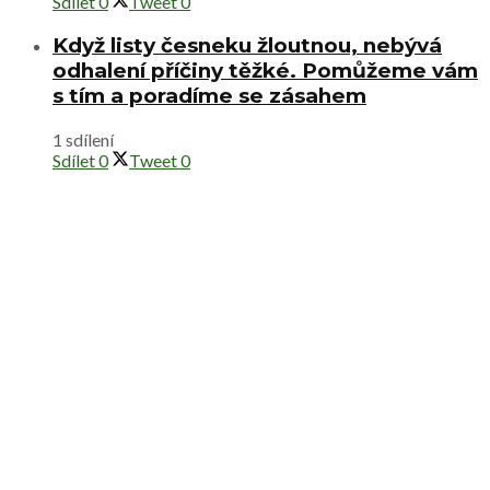
Sdílet
0
Tweet
0
Když listy česneku žloutnou, nebývá
odhalení příčiny těžké. Pomůžeme vám
s tím a poradíme se zásahem
1 sdílení
Sdílet
0
Tweet
0