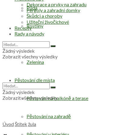
Dekorace a prvky na zahradu
Půda
Pergoly a zahradní domky
Škůdci a choroby
Užiteční živočichové
Rostliny
Recepty
Rady a návody
Stromy
Žádný výsledek
Zobrazit všechny výsledky
Zelenina
Pěstování dle místa
Žádný výsledek
Zobrazit všechny výsledky
Pěstování na balkóně a terase
Pěstování na zahradě
Úvod
Štítek
žula
Pěstování v interiéru