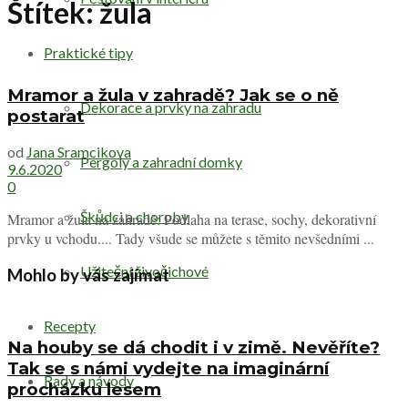
Štítek:
žula
Praktické tipy
Mramor a žula v zahradě? Jak se o ně
Dekorace a prvky na zahradu
postarat
od
Jana Sramcikova
Pergoly a zahradní domky
9.6.2020
0
Škůdci a choroby
Mramor a žula na zahradě: Podlaha na terase, sochy, dekorativní
prvky u vchodu.... Tady všude se můžete s těmito nevšedními ...
Užiteční živočichové
Mohlo by vás zajímat
Recepty
Na houby se dá chodit i v zimě. Nevěříte?
Tak se s námi vydejte na imaginární
Rady a návody
procházku lesem