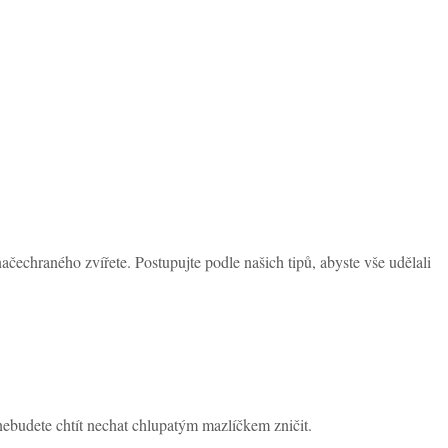
čechraného zvířete. Postupujte podle našich tipů, abyste vše udělali
nebudete chtít nechat chlupatým mazlíčkem zničit.