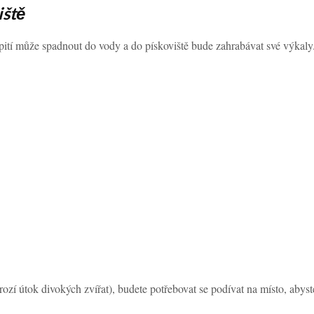
iště
pití může spadnout do vody a do pískoviště bude zahrabávat své výkaly
zí útok divokých zvířat), budete potřebovat se podívat na místo, abyste