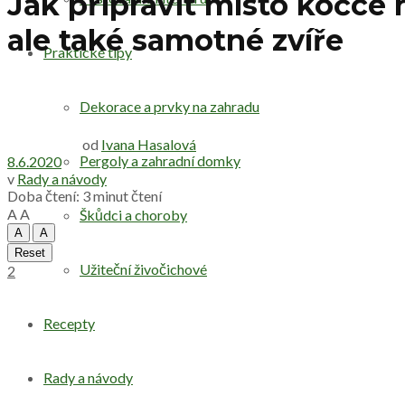
Jak připravit místo kočce 
ale také samotné zvíře
Praktické tipy
Dekorace a prvky na zahradu
od
Ivana Hasalová
Pergoly a zahradní domky
8.6.2020
v
Rady a návody
Doba čtení: 3 minut čtení
A
A
Škůdci a choroby
A
A
Reset
Užiteční živočichové
2
Recepty
Rady a návody