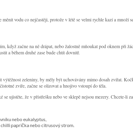
e měnit vodu co nejčastěji, protože v létě se velmi rychle kazí a množí 
řím, když začne na ně drápat, nebo žalostně mňoukat pod oknem při žádo
stit a během druhé zase bude chtít dovnitř.
 výtěžnost zeleniny, by měly být uchovávány mimo dosah zvířat. Kočk
stotné zvíře, začne se olizovat a hnojivo vstoupí do těla.
é se ujistěte, že v přístřešku nebo ve sklepě nejsou mezery. Chcete-li z
jovníku nebo eukalyptus,
 chilli paprička nebo citrusový strom.