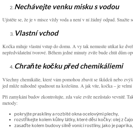
Nechávejte venku misku s vodou
Ujistěte se, že je v misce vždy voda a není v ní žádný odpad. Snažte s
Vlastní vchod
Kočka miluje vlastní vstup do domu. A vy tak nemusíte utíkat ke dve
nepředvídatelní tvorové. Během jedné minuty zvíře bude chtít dům opu
Chraňte kočku před chemikáliemi
Všechny chemikálie, které vám pomohou zbavit se škůdců nebo zvýšit
jed může náhodně spadnout na kožešinu. A jak víte, kočka – je velmi či
Při zamykání budov zkontrolujte, zda vaše zvíře nezůstalo vevnitř. Tak
metody:
pokryjte praskliny a rozbité okna ocelovými plechy,
rozstříkejte kolem kůlny látky, které děsí kočky: olej z ča
zasaďte kolem budovy silně vonící rostliny, jako je paprika,