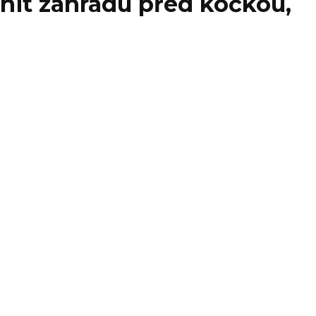
ánit zahradu před kočkou,