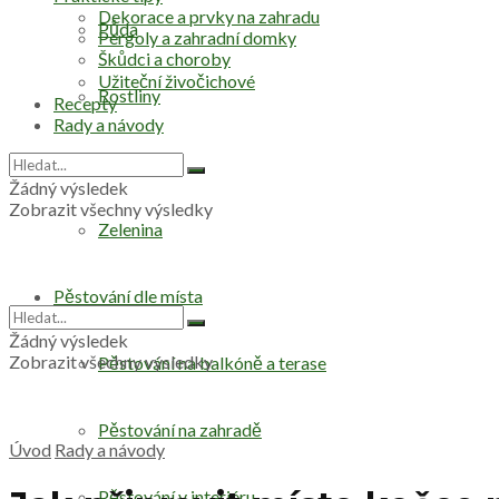
Dekorace a prvky na zahradu
Půda
Pergoly a zahradní domky
Škůdci a choroby
Užiteční živočichové
Rostliny
Recepty
Rady a návody
Stromy
Žádný výsledek
Zobrazit všechny výsledky
Zelenina
Pěstování dle místa
Žádný výsledek
Zobrazit všechny výsledky
Pěstování na balkóně a terase
Pěstování na zahradě
Úvod
Rady a návody
Pěstování v interiéru