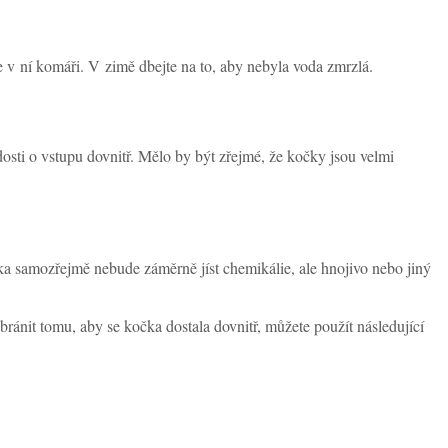
se v ní komáři. V zimě dbejte na to, aby nebyla voda zmrzlá.
sti o vstupu dovnitř. Mělo by být zřejmé, že kočky jsou velmi
a samozřejmě nebude záměrně jíst chemikálie, ale hnojivo nebo jiný
abránit tomu, aby se kočka dostala dovnitř, můžete použít následující