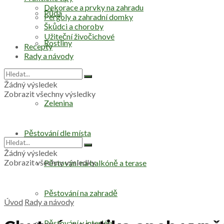
Dekorace a prvky na zahradu
Půda
Pergoly a zahradní domky
Škůdci a choroby
Užiteční živočichové
Rostliny
Recepty
Rady a návody
Stromy
Žádný výsledek
Zobrazit všechny výsledky
Zelenina
Pěstování dle místa
Žádný výsledek
Zobrazit všechny výsledky
Pěstování na balkóně a terase
Pěstování na zahradě
Úvod
Rady a návody
Pěstování v interiéru