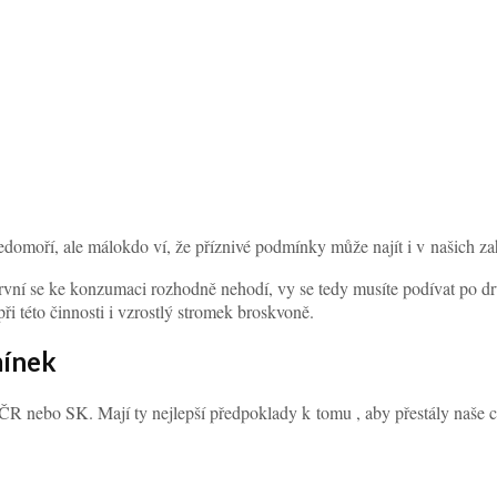
edomoří, ale málokdo ví, že příznivé podmínky může najít i v našich z
první se ke konzumaci rozhodně nehodí, vy se tedy musíte podívat po d
i této činnosti i vzrostlý stromek broskvoně.
mínek
R nebo SK. Mají ty nejlepší předpoklady k tomu , aby přestály naše ch