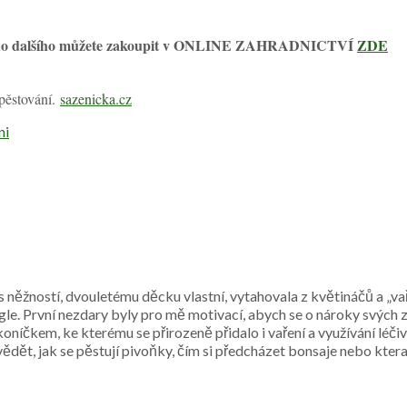
a mnoho dalšího můžete zakoupit v ONLINE ZAHRADNICTVÍ
ZDE
 pěstování.
sazenicka.cz
ni
s něžností, dvouletému děcku vlastní, vytahovala z květináčů a „vař
gle. První nezdary byly pro mě motivací, abych se o nároky svých 
oníčkem, ke kterému se přirozeně přidalo i vaření a využívání léč
vědět, jak se pěstují pivoňky, čím si předcházet bonsaje nebo kter