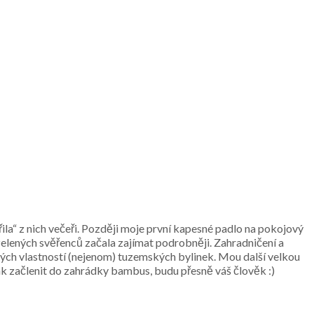
ila“ z nich večeři. Později moje první kapesné padlo na pokojový
zelených svěřenců začala zajímat podrobněji. Zahradničení a
ivých vlastností (nejenom) tuzemských bylinek. Mou další velkou
ak začlenit do zahrádky bambus, budu přesně váš člověk :)