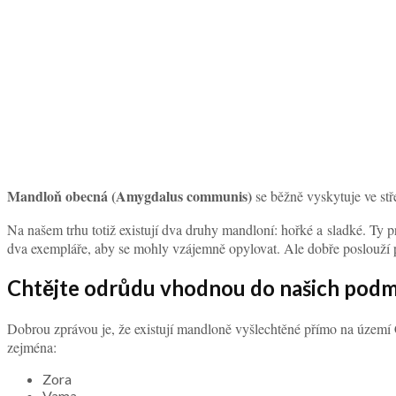
Mandloň obecná (Amygdalus communis)
se běžně vyskytuje ve stř
Na našem trhu totiž existují dva druhy mandloní: hořké a sladké. Ty 
dva exempláře, aby se mohly vzájemně opylovat. Ale dobře poslouží př
Chtějte odrůdu vhodnou do našich pod
Dobrou zprávou je, že existují mandloně vyšlechtěné přímo na území Č
zejména:
Zora
Vama