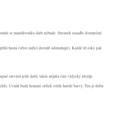
zemině se mandlovníku dařit nebude. Stromek zasaďte dostatečně
liš hustá (větve mířící dovnitř odstraňujte). Každé tři roky pak
pně otevírat ještě další, takže nějaká část vždycky přežije.
chů). Uvnitř bude hranatý oříšek světle hnědé barvy. Ten je třeba