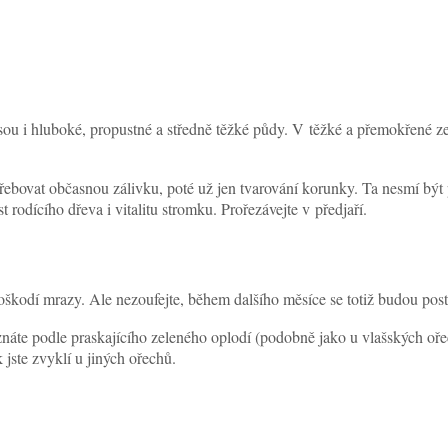
jsou i hluboké, propustné a středně těžké půdy. V těžké a přemokřené 
bovat občasnou zálivku, poté už jen tvarování korunky. Ta nesmí být pří
t rodícího dřeva i vitalitu stromku. Prořezávejte v předjaří.
poškodí mrazy. Ale nezoufejte, během dalšího měsíce se totiž budou postu
oznáte podle praskajícího zeleného oplodí (podobně jako u vlašských oře
 jste zvyklí u jiných ořechů.