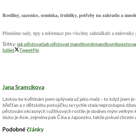
Rostliny, sazenice, semínka, truhlíky, potřeby na zahradu 
Přinášíme rady, tipy a informace pro všechny zahrádkáře a milovníky
Štítky:
jak pěstovat
jak pěstovat mandlovník
mandlovník
pestova
Sdílet
Tweet
Pin
Jana Sramcikova
Láskou ke květinám jsem oplývala už jako malá – to když jsem je 
břečťan a z dětského pokojíčku se rychle stala neprostupná džun
pěstování okrasných i užitkových rostlin je dodnes mým velkým k
lásko je Asie, zejména pak Čína a Japonsko, takže pokud chcete 
Podobné
články