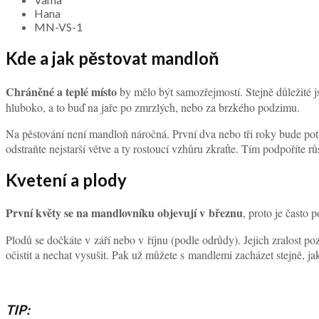
Hana
MN-VS-1
Kde a jak pěstovat mandloň
Chráněné a teplé místo
by mělo být samozřejmostí. Stejně důležité 
hluboko, a to buď na jaře po zmrzlých, nebo za brzkého podzimu.
Na pěstování není mandloň náročná. První dva nebo tři roky bude potře
odstraňte nejstarší větve a ty rostoucí vzhůru zkraťte. Tím podpoříte růs
Kvetení a plody
První květy se na mandlovníku objevují v březnu
, proto je často 
Plodů se dočkáte v září nebo v říjnu (podle odrůdy). Jejich zralost p
očistit a nechat vysušit. Pak už můžete s mandlemi zacházet stejně, jak
TIP: