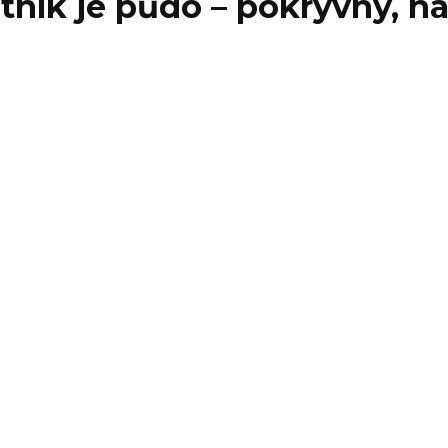
ník je půdo – pokryvný, nah