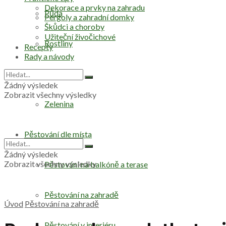
Dekorace a prvky na zahradu
Půda
Pergoly a zahradní domky
Škůdci a choroby
Užiteční živočichové
Rostliny
Recepty
Rady a návody
Stromy
Žádný výsledek
Zobrazit všechny výsledky
Zelenina
Pěstování dle místa
Žádný výsledek
Zobrazit všechny výsledky
Pěstování na balkóně a terase
Pěstování na zahradě
Úvod
Pěstování na zahradě
Pěstování v interiéru