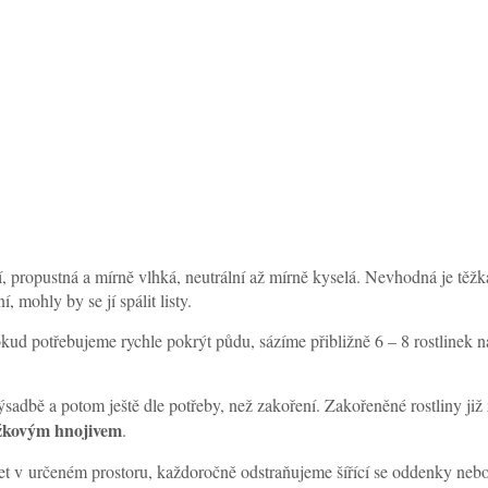
 propustná a mírně vlhká, neutrální až mírně kyselá. Nevhodná je těžká
 mohly by se jí spálit listy.
ud potřebujeme rychle pokrýt půdu, sázíme přibližně 6 – 8 rostlinek n
adbě a potom ještě dle potřeby, než zakoření. Zakořeněné rostliny již 
ožkovým hnojivem
.
t v určeném prostoru, každoročně odstraňujeme šířící se oddenky nebo