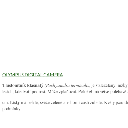
OLYMPUS DIGITAL CAMERA
Tlustonitník klasnatý
(Pachysandra terminalis)
je stálezelený, nízk
lesích, kde tvoří podrost. Může zplaňovat. Polokeř má větve poléhavé
Listy
cm.
má lesklé, svěže zelené a v horní části zubaté. Květy jsou 
podmínky.