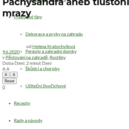
Pachysandra aneb tlustonit
mrazy
Praktické tipy
Dekorace a prvky na zahradu
od
Helena Kratochvílová
Pergoly a zahradní domky
9.6.2020
v
Pěstování na zahradě
,
Rostliny
Doba čtení: 2 minut čtení
Škůdci a choroby
A
A
A
A
Reset
Užiteční živočichové
0
Recepty
Rady a návody