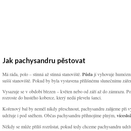
Jak pachysandru pěstovat
Půda
Má ráda, polo – stinná až stinná stanoviště.
jí vyhovuje humózní,
sušší stanoviště. Pokud by byla vystavena přílišnému slunečnímu záření,
Vysazuje se v období březen – květen nebo od září až do zámrazu. Pok
rozroste do hustého koberce, který nedá plevelu šanci.
Kořenový bal by neměl nikdy přeschnout, pachysandru zalijeme při výs
vícesl
udržuje i pod sněhem. Občas pachysandru přihnojíme plným,
Někdy se může příliš rozrůstat, pokud tedy chceme pachysandru udrže