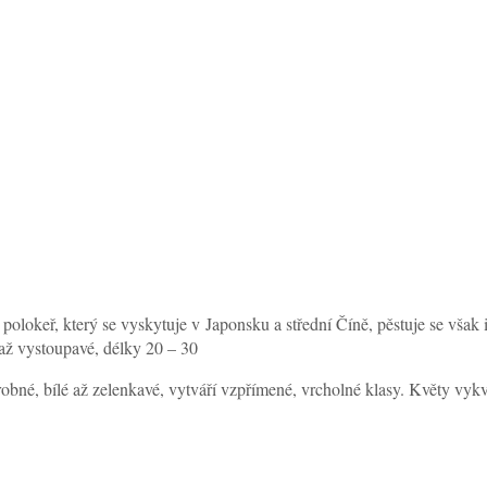
ý polokeř, který se vyskytuje v Japonsku a střední Číně, pěstuje se však 
 až vystoupavé, délky 20 – 30
drobné, bílé až zelenkavé, vytváří vzpřímené, vrcholné klasy. Květy vyk