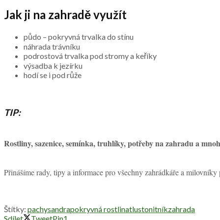
Jak ji na zahradě využít
půdo – pokryvná trvalka do stínu
náhrada trávníku
podrostová trvalka pod stromy a keříky
výsadba k jezírku
hodí se i pod růže
TIP:
Rostliny, sazenice, semínka, truhlíky, potřeby na zahradu 
Přinášíme rady, tipy a informace pro všechny zahrádkáře a milovníky
Štítky:
pachysandra
pokryvná rostlina
tlustonitník
zahrada
Sdílet
Tweet
Pin
1