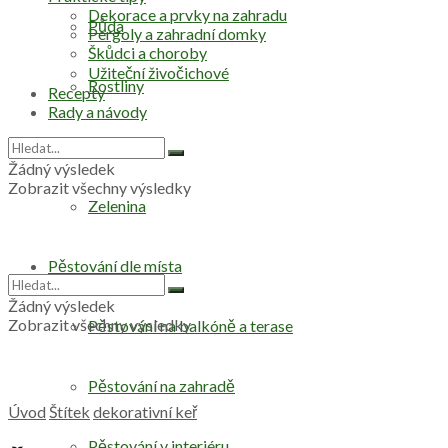
Dekorace a prvky na zahradu
Půda
Pergoly a zahradní domky
Škůdci a choroby
Užiteční živočichové
Rostliny
Recepty
Rady a návody
Stromy
Žádný výsledek
Zobrazit všechny výsledky
Zelenina
Pěstování dle místa
Žádný výsledek
Zobrazit všechny výsledky
Pěstování na balkóně a terase
Pěstování na zahradě
Úvod
Štítek
dekorativní keř
Pěstování v interiéru