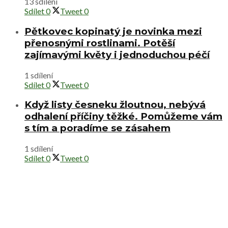
13 sdílení
Sdílet
0
Tweet
0
Pětkovec kopinatý je novinka mezi
přenosnými rostlinami. Potěší
zajímavými květy i jednoduchou péčí
1 sdílení
Sdílet
0
Tweet
0
Když listy česneku žloutnou, nebývá
odhalení příčiny těžké. Pomůžeme vám
s tím a poradíme se zásahem
1 sdílení
Sdílet
0
Tweet
0