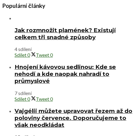
Populární články
Jak rozmnožit plamének? Existují
celkem tři snadné způsoby
4 sdílení
Sdílet
0
Tweet
0
Hnojení kávovou sedlinou: Kde se
nehodí a kde naopak nahradí to
průmyslové
7 sdílení
Sdílet
0
Tweet
0
Vajgélii můžete upravovat řezem až do
poloviny července. Doporučujeme to
však neodkládat