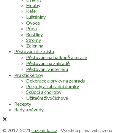
Houby
Keře
Luštěniny
Ovoce
Půda
Rostliny
Stromy
Zelenina
Pěstování dle místa
Pěstování na balkóně a terase
Pěstování na zahradě
Pěstování v interiéru
Praktické tipy
Dekorace a prvky na zahradu
Pergoly a zahradní domky
Škůdci a choroby
Užiteční živočichové
Recepty
Rady a návody
© 2017-2021
sazenicka.cz
- Všechna práva vyhrazena