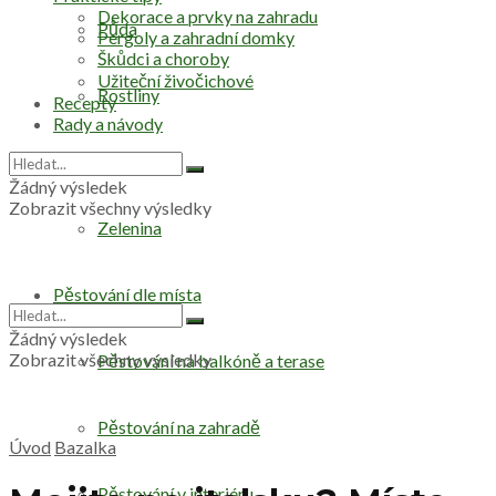
Dekorace a prvky na zahradu
Půda
Pergoly a zahradní domky
Škůdci a choroby
Užiteční živočichové
Rostliny
Recepty
Rady a návody
Stromy
Žádný výsledek
Zobrazit všechny výsledky
Zelenina
Pěstování dle místa
Žádný výsledek
Zobrazit všechny výsledky
Pěstování na balkóně a terase
Pěstování na zahradě
Úvod
Bazalka
Pěstování v interiéru