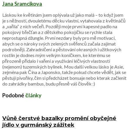
Jana Sramcikova
Láskou ke květinám jsem oplývala už jako malá – to když jsem
je s něžností, dvouletému děcku vlastní, vytahovala z květináčů
a „vařila“ z nich večeři. Později moje první kapesné padlo na
pokojový břečťan a z dětského pokojíčku se rychle stala
neprostupná džungle. První nezdary byly pro mě motivací,
abych se o nároky svých zelených svěřenců začala zajímat
podrobněji. Zahradničení a pěstování okrasných i užitkových
rostlin je dodnes mým velkým koníčkem, ke kterému se
přirozeně přidalo i vaření a využívání léčivých vlastností
(nejenom) tuzemských bylinek. Mou další velkou lásko je Asie,
zejména pak Čína a Japonsko, takže pokud chcete vědět, jak se
pěstují pivoňky, čím si předcházet bonsaje nebo kterak začlenit
do zahrádky bambus, budu přesně váš člověk :)
Podobné
články
Vůně čerstvé bazalky promění obyčejné
jídlo v gurmánský zážitek