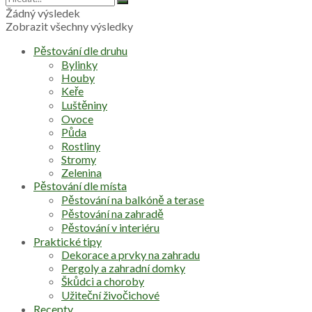
Žádný výsledek
Zobrazit všechny výsledky
Pěstování dle druhu
Bylinky
Houby
Keře
Luštěniny
Ovoce
Půda
Rostliny
Stromy
Zelenina
Pěstování dle místa
Pěstování na balkóně a terase
Pěstování na zahradě
Pěstování v interiéru
Praktické tipy
Dekorace a prvky na zahradu
Pergoly a zahradní domky
Škůdci a choroby
Užiteční živočichové
Recepty