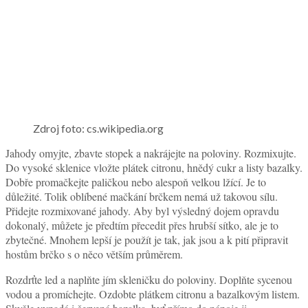
Zdroj foto: cs.wikipedia.org
Jahody omyjte, zbavte stopek a nakrájejte na poloviny. Rozmixujte.
Do vysoké sklenice vložte plátek citronu, hnědý cukr a listy bazalky.
Dobře promačkejte paličkou nebo alespoň velkou lžící. Je to
důležité. Tolik oblíbené mačkání brčkem nemá už takovou sílu.
Přidejte rozmixované jahody. Aby byl výsledný dojem opravdu
dokonalý, můžete je předtím přecedit přes hrubší sítko, ale je to
zbytečné. Mnohem lepší je použít je tak, jak jsou a k pití připravit
hostům brčko s o něco větším průměrem.
Rozdrťte led a naplňte jím skleničku do poloviny. Doplňte sycenou
vodou a promíchejte. Ozdobte plátkem citronu a bazalkovým listem.