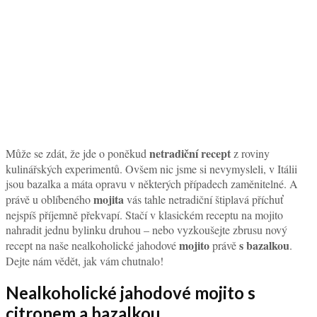
netradiční recept
Může se zdát, že jde o poněkud
z roviny
kulinářských experimentů. Ovšem nic jsme si nevymysleli, v Itálii
jsou bazalka a máta opravu v některých případech zaměnitelné. A
mojita
právě u oblíbeného
vás tahle netradiční štiplavá příchuť
nejspíš příjemně překvapí. Stačí v klasickém receptu na mojito
nahradit jednu bylinku druhou – nebo vyzkoušejte zbrusu nový
mojito
s bazalkou
recept na naše nealkoholické jahodové
právě
.
Dejte nám vědět, jak vám chutnalo!
Nealkoholické jahodové mojito s
citronem a bazalkou