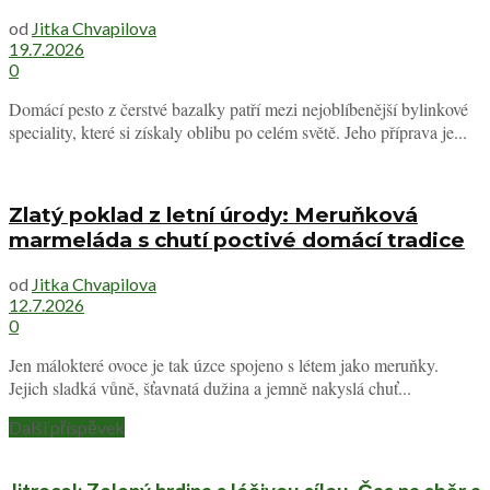
od
Jitka Chvapilova
19.7.2026
0
Domácí pesto z čerstvé bazalky patří mezi nejoblíbenější bylinkové
speciality, které si získaly oblibu po celém světě. Jeho příprava je...
Zlatý poklad z letní úrody: Meruňková
marmeláda s chutí poctivé domácí tradice
od
Jitka Chvapilova
12.7.2026
0
Jen málokteré ovoce je tak úzce spojeno s létem jako meruňky.
Jejich sladká vůně, šťavnatá dužina a jemně nakyslá chuť...
Další příspěvek