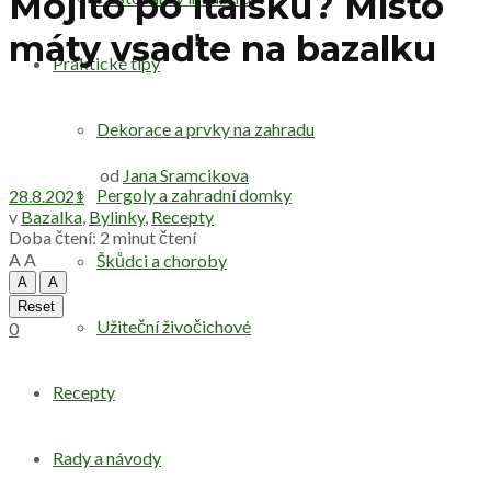
Mojito po italsku? Místo
máty vsaďte na bazalku
Praktické tipy
Dekorace a prvky na zahradu
od
Jana Sramcikova
Pergoly a zahradní domky
28.8.2021
v
Bazalka
,
Bylinky
,
Recepty
Doba čtení: 2 minut čtení
A
A
Škůdci a choroby
A
A
Reset
Užiteční živočichové
0
Recepty
Rady a návody