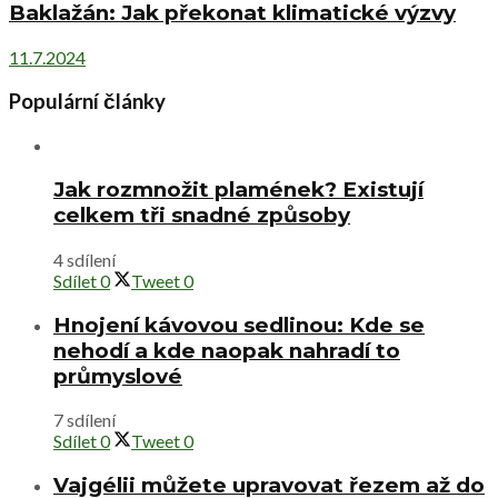
Baklažán: Jak překonat klimatické výzvy
11.7.2024
Populární články
Jak rozmnožit plamének? Existují
celkem tři snadné způsoby
4 sdílení
Sdílet
0
Tweet
0
Hnojení kávovou sedlinou: Kde se
nehodí a kde naopak nahradí to
průmyslové
7 sdílení
Sdílet
0
Tweet
0
Vajgélii můžete upravovat řezem až do