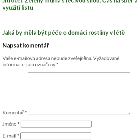
Jitrocel: Zelený hrdina s léčivou sílou. Čas na sběr a
využití listů
Jaká by měla být péče o domácí rostliny v létě
Napsat komentář
Vaše e-mailová adresa nebude zveřejněna.
Vyžadované
informace jsou označeny
*
Komentář
*
Jméno
*
E-mail
*