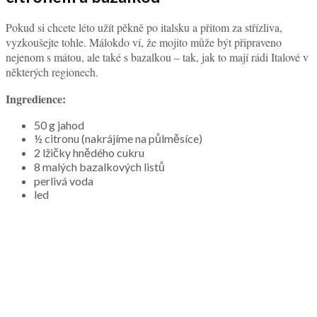
Pokud si chcete léto užít pěkně po italsku a přitom za střízliva,
vyzkoušejte tohle. Málokdo ví, že mojito může být připraveno
nejenom s mátou, ale také s bazalkou – tak, jak to mají rádi Italové v
některých regionech.
Ingredience:
50 g jahod
½ citronu (nakrájíme na půlměsíce)
2 lžičky hnědého cukru
8 malých bazalkových listů
perlivá voda
led