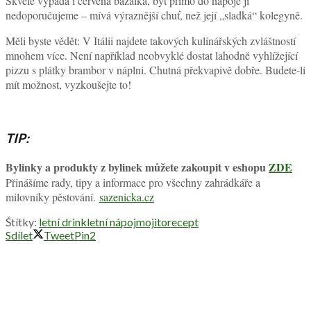
Skvěle vypadá i červená bazalka, byť přímo do nápoje ji
nedoporučujeme – mívá výraznější chuť, než její „sladká“ kolegyně.
Měli byste vědět: V Itálii najdete takových kulinářských zvláštností
mnohem více. Není například neobvyklé dostat lahodně vyhlížející
pizzu s plátky brambor v náplni. Chutná překvapivě dobře. Budete-li
mít možnost, vyzkoušejte to!
TIP:
Bylinky a produkty z bylinek můžete zakoupit v eshopu
ZDE
Přinášíme rady, tipy a informace pro všechny zahrádkáře a
milovníky pěstování.
sazenicka.cz
Štítky:
letní drink
letní nápoj
mojito
recept
Sdílet
Tweet
Pin
2