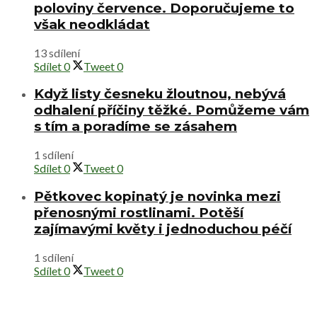
poloviny července. Doporučujeme to
však neodkládat
13 sdílení
Sdílet
0
Tweet
0
Když listy česneku žloutnou, nebývá
odhalení příčiny těžké. Pomůžeme vám
s tím a poradíme se zásahem
1 sdílení
Sdílet
0
Tweet
0
Pětkovec kopinatý je novinka mezi
přenosnými rostlinami. Potěší
zajímavými květy i jednoduchou péčí
1 sdílení
Sdílet
0
Tweet
0